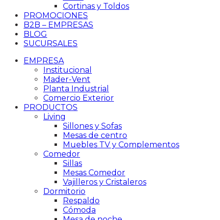
Cortinas y Toldos
PROMOCIONES
B2B – EMPRESAS
BLOG
SUCURSALES
EMPRESA
Institucional
Mader-Vent
Planta Industrial
Comercio Exterior
PRODUCTOS
Living
Sillones y Sofas
Mesas de centro
Muebles TV y Complementos
Comedor
Sillas
Mesas Comedor
Vajilleros y Cristaleros
Dormitorio
Respaldo
Cómoda
Mesa de noche