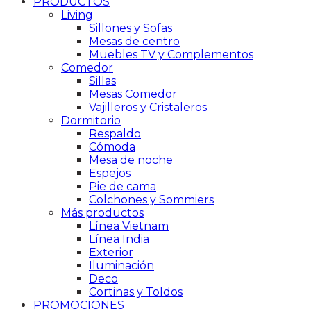
PRODUCTOS
Living
Sillones y Sofas
Mesas de centro
Muebles TV y Complementos
Comedor
Sillas
Mesas Comedor
Vajilleros y Cristaleros
Dormitorio
Respaldo
Cómoda
Mesa de noche
Espejos
Pie de cama
Colchones y Sommiers
Más productos
Línea Vietnam
Línea India
Exterior
Iluminación
Deco
Cortinas y Toldos
PROMOCIONES