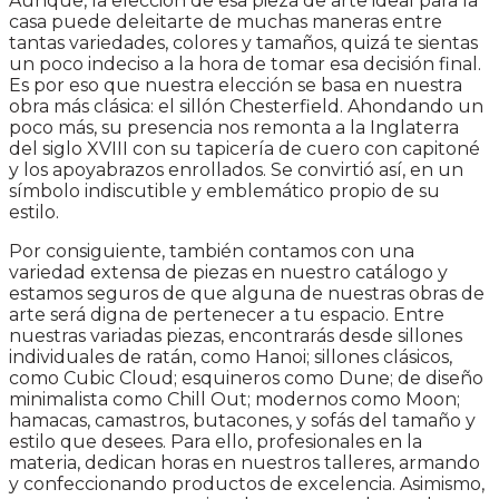
Aunque, la elección de esa pieza de arte ideal para la
casa puede deleitarte de muchas maneras entre
tantas variedades, colores y tamaños, quizá te sientas
un poco indeciso a la hora de tomar esa decisión final.
Es por eso que nuestra elección se basa en nuestra
obra más clásica: el sillón Chesterfield. Ahondando un
poco más, su presencia nos remonta a la Inglaterra
del siglo XVIII con su tapicería de cuero con capitoné
y los apoyabrazos enrollados. Se convirtió así, en un
símbolo indiscutible y emblemático propio de su
estilo.
Por consiguiente, también contamos con una
variedad extensa de piezas en nuestro catálogo y
estamos seguros de que alguna de nuestras obras de
arte será digna de pertenecer a tu espacio. Entre
nuestras variadas piezas, encontrarás desde sillones
individuales de ratán, como Hanoi; sillones clásicos,
como Cubic Cloud; esquineros como Dune; de diseño
minimalista como Chill Out; modernos como Moon;
hamacas, camastros, butacones, y sofás del tamaño y
estilo que desees. Para ello, profesionales en la
materia, dedican horas en nuestros talleres, armando
y confeccionando productos de excelencia. Asimismo,