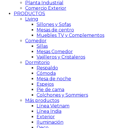
Planta Industrial
Comercio Exterior
PRODUCTOS
Living
Sillones y Sofas
Mesas de centro
Muebles TV y Complementos
Comedor
Sillas
Mesas Comedor
Vajilleros y Cristaleros
Dormitorio
Respaldo
Cómoda
Mesa de noche
Espejos
Pie de cama
Colchones y Sommiers
Más productos
Línea Vietnam
Línea India
Exterior
Iluminación
Deco