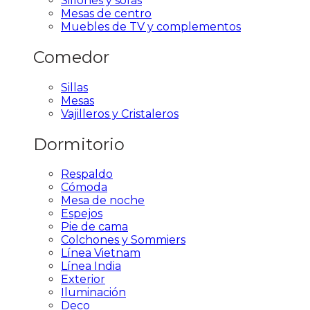
Sillones y sofas
Mesas de centro
Muebles de TV y complementos
Comedor
Sillas
Mesas
Vajilleros y Cristaleros
Dormitorio
Respaldo
Cómoda
Mesa de noche
Espejos
Pie de cama
Colchones y Sommiers
Línea Vietnam
Línea India
Exterior
Iluminación
Deco