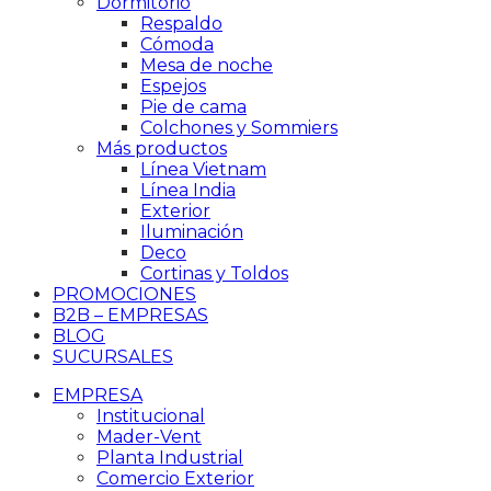
Dormitorio
Respaldo
Cómoda
Mesa de noche
Espejos
Pie de cama
Colchones y Sommiers
Más productos
Línea Vietnam
Línea India
Exterior
Iluminación
Deco
Cortinas y Toldos
PROMOCIONES
B2B – EMPRESAS
BLOG
SUCURSALES
EMPRESA
Institucional
Mader-Vent
Planta Industrial
Comercio Exterior